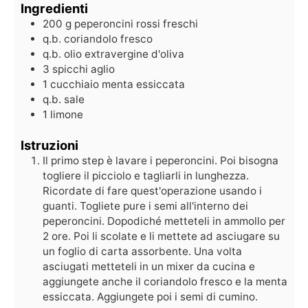
Ingredienti
200
g
peperoncini rossi freschi
q.b.
coriandolo fresco
q.b.
olio extravergine d'oliva
3
spicchi
aglio
1
cucchiaio
menta essiccata
q.b.
sale
1
limone
Istruzioni
Il primo step è lavare i peperoncini. Poi bisogna
togliere il picciolo e tagliarli in lunghezza.
Ricordate di fare quest'operazione usando i
guanti. Togliete pure i semi all'interno dei
peperoncini. Dopodiché metteteli in ammollo per
2 ore. Poi li scolate e li mettete ad asciugare su
un foglio di carta assorbente. Una volta
asciugati metteteli in un mixer da cucina e
aggiungete anche il coriandolo fresco e la menta
essiccata. Aggiungete poi i semi di cumino.