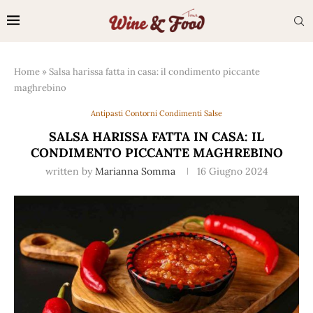
Home
»
Salsa harissa fatta in casa: il condimento piccante
maghrebino
Antipasti Contorni Condimenti Salse
SALSA HARISSA FATTA IN CASA: IL
CONDIMENTO PICCANTE MAGHREBINO
written by
Marianna Somma
16 Giugno 2024