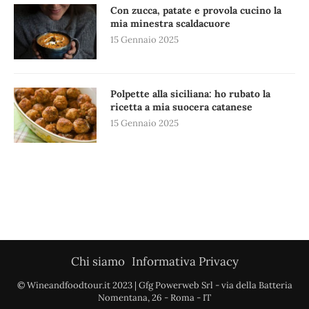
Con zucca, patate e provola cucino la
mia minestra scaldacuore
15 Gennaio 2025
Polpette alla siciliana: ho rubato la
ricetta a mia suocera catanese
15 Gennaio 2025
Chi siamo
Informativa Privacy
© Wineandfoodtour.it 2023 | Gfg Powerweb Srl - via della Batteria
Nomentana, 26 - Roma - IT