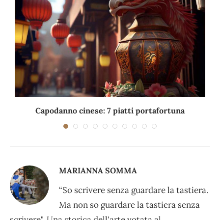
Capodanno cinese: 7 piatti portafortuna
C
MARIANNA SOMMA
“So scrivere senza guardare la tastiera.
Ma non so guardare la tastiera senza
scrivere". Una storica dell'arte votata al