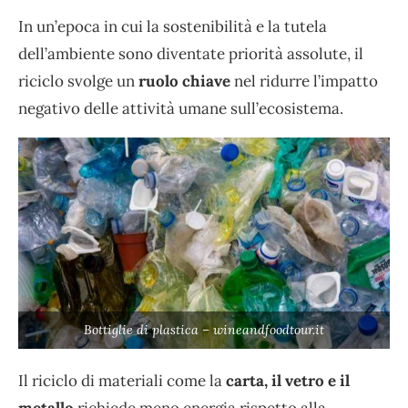
In un’epoca in cui la sostenibilità e la tutela
dell’ambiente sono diventate priorità assolute, il
riciclo svolge un
ruolo chiave
nel ridurre l’impatto
negativo delle attività umane sull’ecosistema.
Bottiglie di plastica – wineandfoodtour.it
Il riciclo di materiali come la
carta, il vetro e il
metallo
richiede meno energia rispetto alla