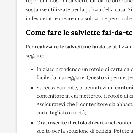
reperibili. L’uso di salviette fai-da-te offre a
sostanze utilizzate per la pulizia della casa. 
indesiderati e creare una soluzione personaliz
Come fare le salviette fai-da-te
Per
realizzare le salviettine fai da te
utilizzan
seguire:
Iniziate prendendo un rotolo di carta da 
facile da maneggiare. Questo vi permetterà
Successivamente, procuratevi un
conteni
contenitore in cui metterete il rotolo di ca
Assicuratevi che il contenitore sia abbas
carta tagliato a metà;
Ora,
inserite il rotolo di carta
nel conteni
scelto per la soluzione di pulizia. Potete 