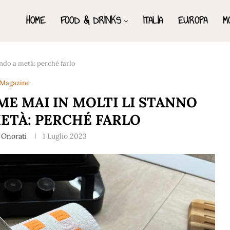
HOME
FOOD & DRINKS
ITALIA
EUROPA
M
ando a metà: perché farlo
Magazine
ME MAI IN MOLTI LI STANNO
ETÀ: PERCHÉ FARLO
 Onorati
1 Luglio 2023