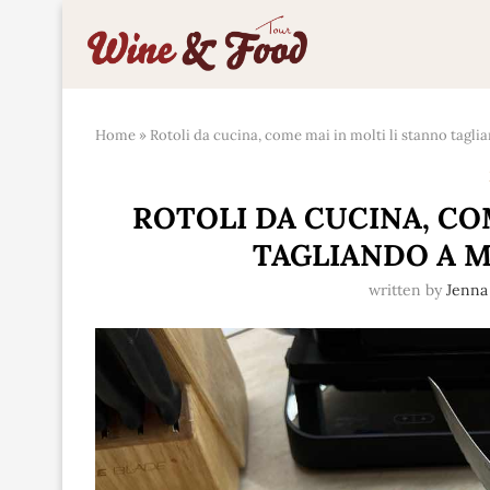
Home
»
Rotoli da cucina, come mai in molti li stanno tagli
ROTOLI DA CUCINA, CO
TAGLIANDO A M
written by
Jenna