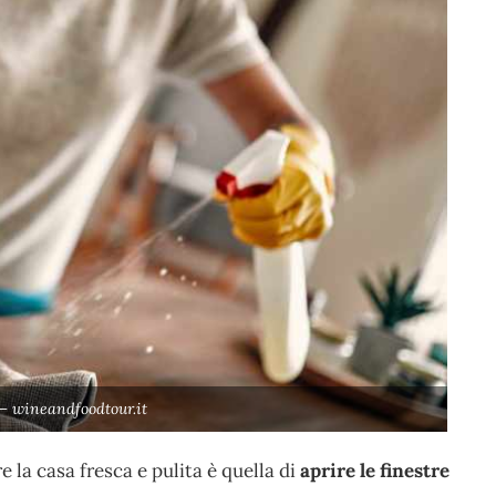
 – wineandfoodtour.it
 la casa fresca e pulita è quella di
aprire le finestre