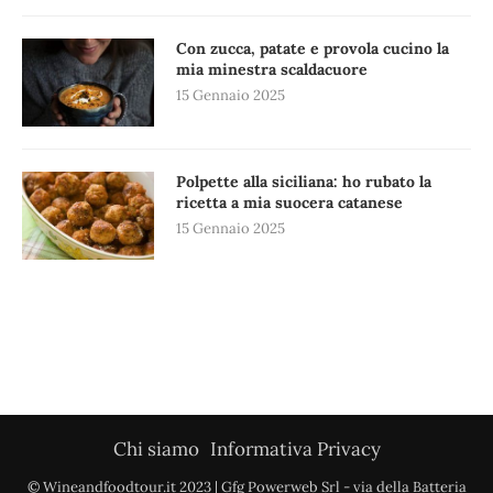
Con zucca, patate e provola cucino la
mia minestra scaldacuore
15 Gennaio 2025
Polpette alla siciliana: ho rubato la
ricetta a mia suocera catanese
15 Gennaio 2025
Chi siamo
Informativa Privacy
© Wineandfoodtour.it 2023 | Gfg Powerweb Srl - via della Batteria