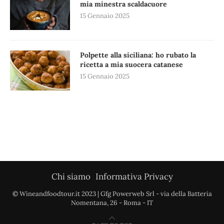
mia minestra scaldacuore
15 Gennaio 2025
Polpette alla siciliana: ho rubato la
ricetta a mia suocera catanese
15 Gennaio 2025
Chi siamo
Informativa Privacy
© Wineandfoodtour.it 2023 | Gfg Powerweb Srl - via della Batteria
Nomentana, 26 - Roma - IT