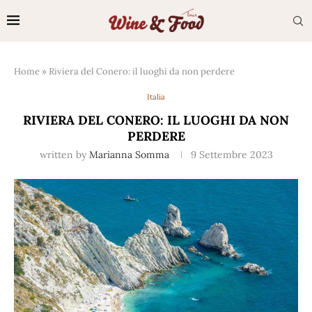
Home
»
Riviera del Conero: il luoghi da non perdere
Italia
RIVIERA DEL CONERO: IL LUOGHI DA NON
PERDERE
written by
Marianna Somma
9 Settembre 2023