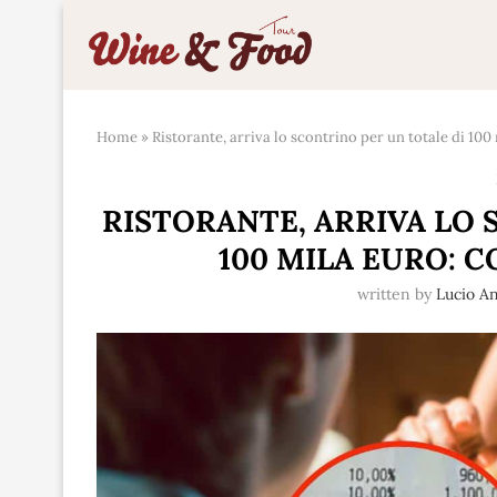
Home
»
Ristorante, arriva lo scontrino per un totale di 10
RISTORANTE, ARRIVA LO 
100 MILA EURO: 
written by
Lucio A