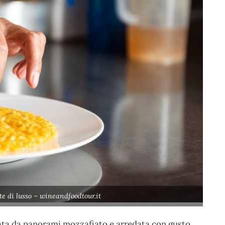
e di lusso – wineandfoodtour.it
ata da panorami mozzafiato e arredata con gusto