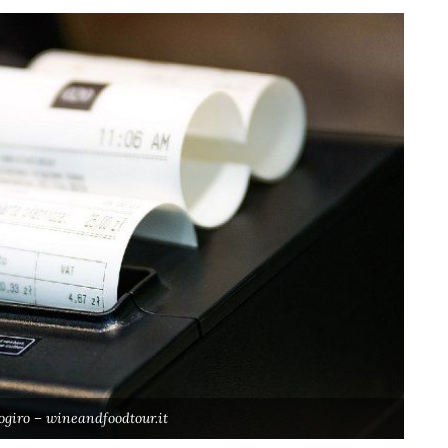
ogiro – wineandfoodtour.it