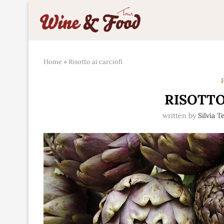
Home
»
Risotto ai carciofi
P
RISOTTO
written by
Silvia T