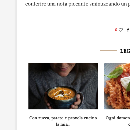
conferire una nota piccante sminuzzando un 
0
LE
 panna, non
Con zucca, patate e provola cucino
Ogni domeni
...
la mia...