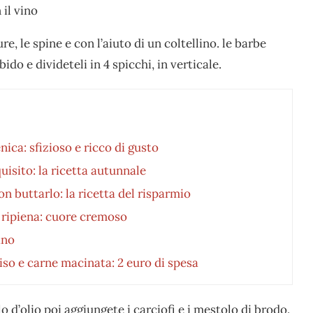
 il vino
e, le spine e con l’aiuto di un coltellino. le barbe
do e divideteli in 4 spicchi, in verticale.
nica: sfizioso e ricco di gusto
isito: la ricetta autunnale
n buttarlo: la ricetta del risparmio
vo ripiena: cuore cremoso
ano
riso e carne macinata: 2 euro di spesa
lo d’olio poi aggiungete i carciofi e i mestolo di brodo.