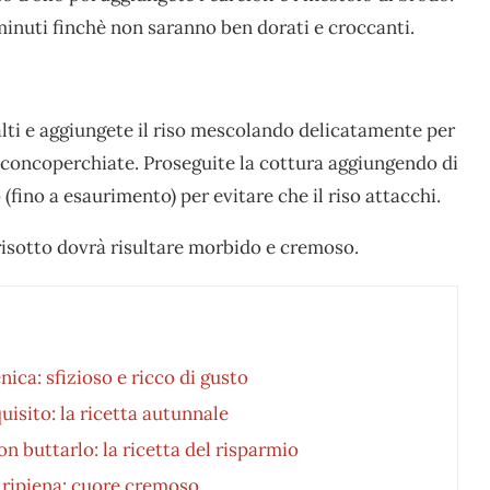
minuti finchè non saranno ben dorati e croccanti.
 alti e aggiungete il riso mescolando delicatamente per
 e concoperchiate. Proseguite la cottura aggiungendo di
(fino a esaurimento) per evitare che il riso attacchi.
 risotto dovrà risultare morbido e cremoso.
nica: sfizioso e ricco di gusto
isito: la ricetta autunnale
n buttarlo: la ricetta del risparmio
vo ripiena: cuore cremoso