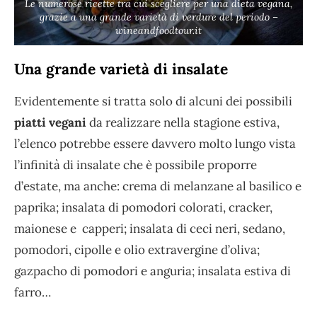
Le numerose ricette tra cui scegliere per una dieta vegana,
grazie a una grande varietà di verdure del periodo –
wineandfoodtour.it
Una grande varietà di insalate
Evidentemente si tratta solo di alcuni dei possibili
piatti vegani
da realizzare nella stagione estiva,
l’elenco potrebbe essere davvero molto lungo vista
l’infinità di insalate che è possibile proporre
d’estate, ma anche: crema di melanzane al basilico e
paprika; insalata di pomodori colorati, cracker,
maionese e capperi; insalata di ceci neri, sedano,
pomodori, cipolle e olio extravergine d’oliva;
gazpacho di pomodori e anguria; insalata estiva di
farro…