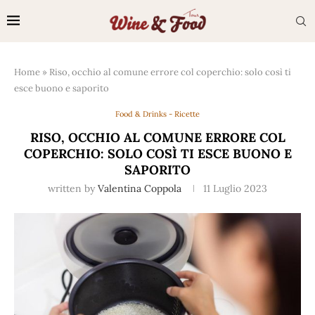
Home
»
Riso, occhio al comune errore col coperchio: solo così ti
esce buono e saporito
Food & Drinks - Ricette
RISO, OCCHIO AL COMUNE ERRORE COL
COPERCHIO: SOLO COSÌ TI ESCE BUONO E
SAPORITO
written by
Valentina Coppola
11 Luglio 2023