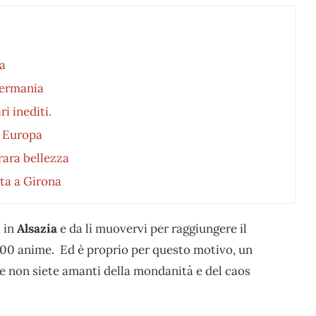
ia
Germania
i inediti.
n Europa
rara bellezza
sta a Girona
i in
Alsazia
e da lì muovervi per raggiungere il
300 anime. Ed è proprio per questo motivo, un
 se non siete amanti della mondanità e del caos