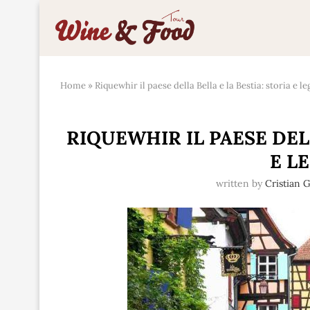
Home
»
Riquewhir il paese della Bella e la Bestia: storia e l
RIQUEWHIR IL PAESE DELL
E L
written by
Cristian 