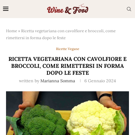
Home
»
Ricetta vegetariana con cavolfiore e broccoli, come
rimettersi in forma dopo le feste
Ricette Vegane
RICETTA VEGETARIANA CON CAVOLFIORE E
BROCCOLI, COME RIMETTERSI IN FORMA
DOPO LE FESTE
written by
Marianna Somma
6 Gennaio 2024