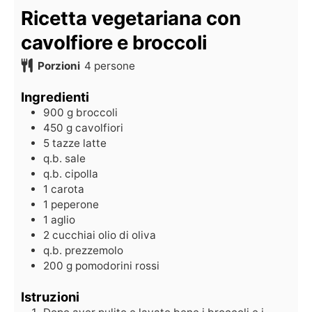
Ricetta vegetariana con
cavolfiore e broccoli
Porzioni
4
persone
Ingredienti
900
g
broccoli
450
g
cavolfiori
5
tazze
latte
q.b.
sale
q.b.
cipolla
1
carota
1
peperone
1
aglio
2
cucchiai
olio di oliva
q.b.
prezzemolo
200
g
pomodorini rossi
Istruzioni