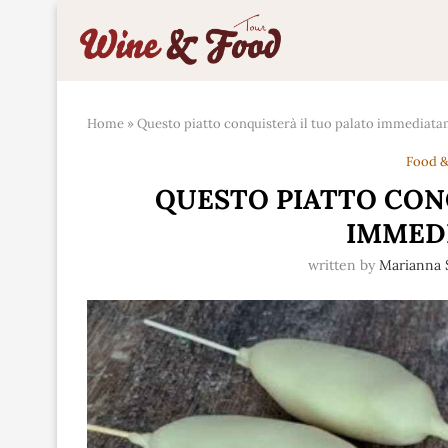
Home
»
Questo piatto conquisterà il tuo palato immediat
Food &
QUESTO PIATTO CON
IMMED
written by
Marianna