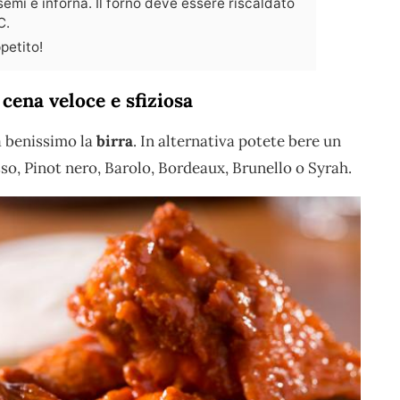
semi e inforna. Il forno deve essere riscaldato
C.
petito!
cena veloce e sfiziosa
 benissimo la
birra
. In alternativa potete bere un
so, Pinot nero, Barolo, Bordeaux, Brunello o Syrah.