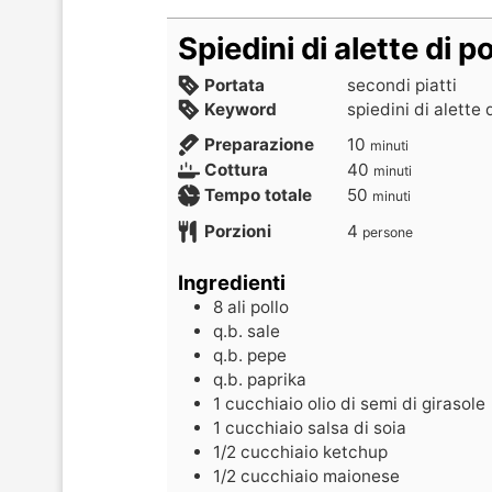
Spiedini di alette di po
Portata
secondi piatti
Keyword
spiedini di alette 
Preparazione
10
minuti
Cottura
40
minuti
Tempo totale
50
minuti
Porzioni
4
persone
Ingredienti
8
ali
pollo
q.b.
sale
q.b.
pepe
q.b.
paprika
1
cucchiaio
olio di semi di girasole
1
cucchiaio
salsa di soia
1/2
cucchiaio
ketchup
1/2
cucchiaio
maionese