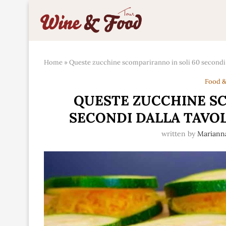
Home
»
Queste zucchine scompariranno in soli 60 secondi d
Food &
QUESTE ZUCCHINE SC
SECONDI DALLA TAVOL
written by
Marian