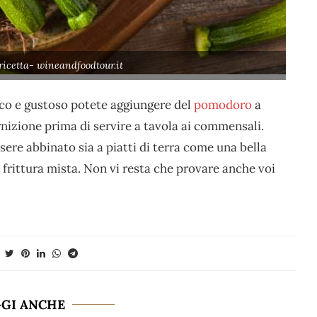
ricetta- wineandfoodtour.it
cco e gustoso potete aggiungere del
pomodoro
a
rnizione prima di servire a tavola ai commensali.
ere abbinato sia a piatti di terra come una bella
a frittura mista. Non vi resta che provare anche voi
GGI ANCHE