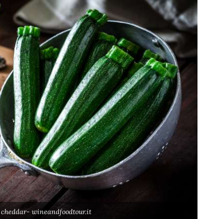
 cheddar- wineandfoodtour.it