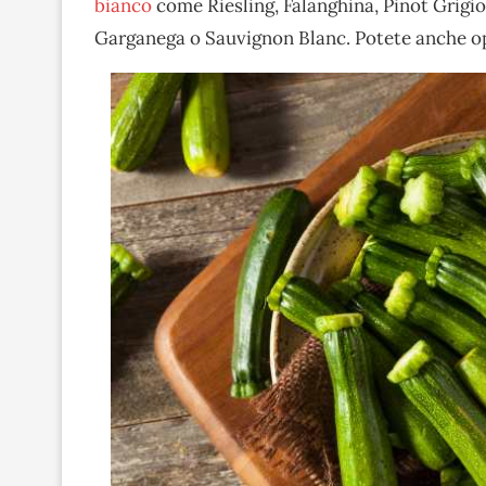
bianco
come Riesling, Falanghina, Pinot Grigi
Garganega o Sauvignon Blanc. Potete anche opt