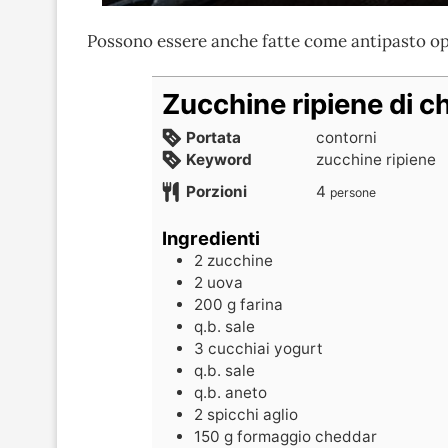
Possono essere anche fatte come antipasto opp
Zucchine ripiene di c
Portata
contorni
Keyword
zucchine ripiene
Porzioni
4
persone
Ingredienti
2
zucchine
2
uova
200
g
farina
q.b.
sale
3
cucchiai
yogurt
q.b.
sale
q.b.
aneto
2
spicchi
aglio
150
g
formaggio cheddar