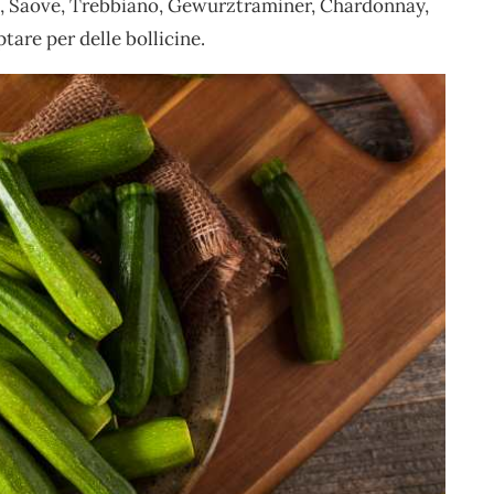
o, Saove, Trebbiano, Gewurztraminer, Chardonnay,
are per delle bollicine.