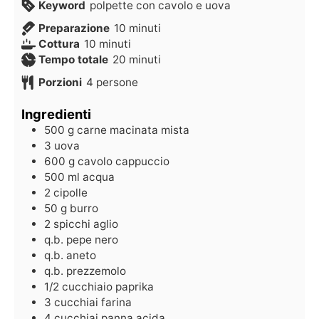
Keyword
polpette con cavolo e uova
Preparazione
10
minuti
Cottura
10
minuti
Tempo totale
20
minuti
Porzioni
4
persone
Ingredienti
500
g
carne macinata mista
3
uova
600
g
cavolo cappuccio
500
ml
acqua
2
cipolle
50
g
burro
2
spicchi
aglio
q.b.
pepe nero
q.b.
aneto
q.b.
prezzemolo
1/2
cucchiaio
paprika
3
cucchiai
farina
4
cucchiai
panna acida