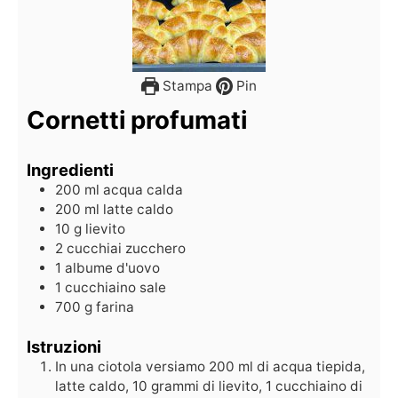
Stampa
Pin
Cornetti profumati
Ingredienti
200
ml
acqua calda
200
ml
latte caldo
10
g
lievito
2
cucchiai
zucchero
1
albume d'uovo
1
cucchiaino
sale
700
g
farina
Istruzioni
In una ciotola versiamo 200 ml di acqua tiepida,
latte caldo, 10 grammi di lievito, 1 cucchiaino di