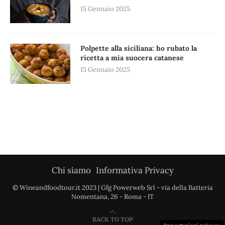
15 Gennaio 2025
Polpette alla siciliana: ho rubato la
ricetta a mia suocera catanese
15 Gennaio 2025
Chi siamo
Informativa Privacy
© Wineandfoodtour.it 2023 | Gfg Powerweb Srl - via della Batteria
Nomentana, 26 - Roma - IT
BACK TO TOP