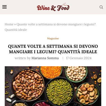
Home
»
Quante volte a settimana si devono mangiare i legumi?
Quantità ideale
Magazine
QUANTE VOLTE A SETTIMANA SI DEVONO
MANGIARE I LEGUMI? QUANTITÀ IDEALE
written by
Marianna Somma
17 Gennaio 2024