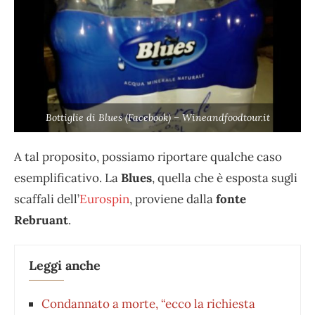
Bottiglie di Blues (Facebook) – Wineandfoodtour.it
A tal proposito, possiamo riportare qualche caso
esemplificativo. La
Blues
, quella che è esposta sugli
scaffali dell’
Eurospin
, proviene dalla
fonte
Rebruant
.
Leggi anche
Condannato a morte, “ecco la richiesta