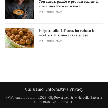
Con zucca, patate e provola cucino la
mia minestra scaldacuore
15 Gennaio 2025
Polpette alla siciliana: ho rubato la
ricetta a mia suocera catanese
15 Gennaio 2025
Chi siamo
Informativa Privacy
© Wineandfoodtour.it 2023 | Gfg Powerweb Srl - via della Batteria
Nomentana, 26 - Roma - IT