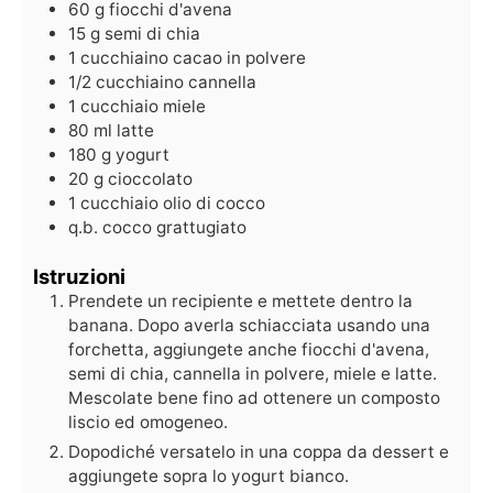
60
g
fiocchi d'avena
15
g
semi di chia
1
cucchiaino
cacao in polvere
1/2
cucchiaino
cannella
1
cucchiaio
miele
80
ml
latte
180
g
yogurt
20
g
cioccolato
1
cucchiaio
olio di cocco
q.b.
cocco grattugiato
Istruzioni
Prendete un recipiente e mettete dentro la
banana. Dopo averla schiacciata usando una
forchetta, aggiungete anche fiocchi d'avena,
semi di chia, cannella in polvere, miele e latte.
Mescolate bene fino ad ottenere un composto
liscio ed omogeneo.
Dopodiché versatelo in una coppa da dessert e
aggiungete sopra lo yogurt bianco.