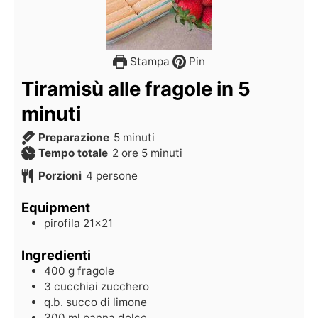
Stampa
Pin
Tiramisù alle fragole in 5
minuti
Preparazione
5
minuti
Tempo totale
2
ore
5
minuti
Porzioni
4
persone
Equipment
pirofila 21x21
Ingredienti
400
g
fragole
3
cucchiai
zucchero
q.b.
succo di limone
300
ml
panna dolce