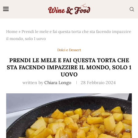
Home
»
Prendi le mele e fai questa torta che sta facendo impazzire
il mondo, solo 1 uovo
Dolci e Dessert
PRENDI LE MELE E FAI QUESTA TORTA CHE
STA FACENDO IMPAZZIRE IL MONDO, SOLO 1
UOVO
written by
Chiara Longo
28 Febbraio 2024