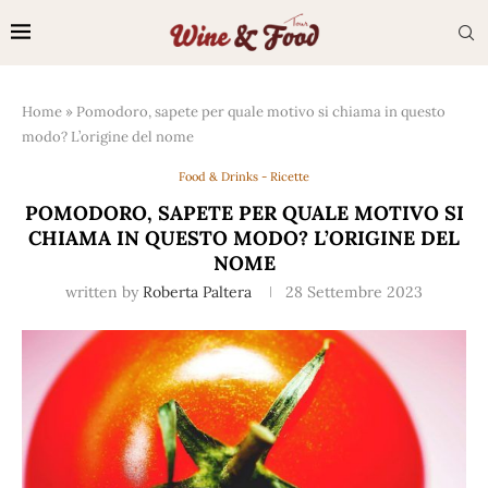
Home
»
Pomodoro, sapete per quale motivo si chiama in questo
modo? L’origine del nome
Food & Drinks - Ricette
POMODORO, SAPETE PER QUALE MOTIVO SI
CHIAMA IN QUESTO MODO? L’ORIGINE DEL
NOME
written by
Roberta Paltera
28 Settembre 2023