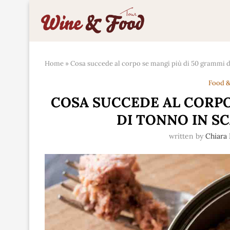
Home
»
Cosa succede al corpo se mangi più di 50 grammi di
Food &
COSA SUCCEDE AL CORPO
DI TONNO IN SC
written by
Chiara