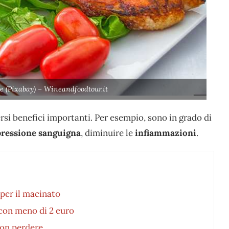
ce (Pixabay) – Wineandfoodtour.it
si benefici importanti. Per esempio, sono in grado di
pressione sanguigna
, diminuire le
infiammazioni
.
 per il macinato
 con meno di 2 euro
 non perdere