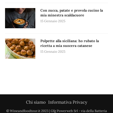
Con zucca, patate e provola cucino la
mia minestra scaldacuore
15 Gennaio 2025
Polpette alla siciliana: ho rubato la
ricetta a mia suocera catanese
15 Gennaio 2025
Chi siamo
Informativa Privacy
© Wineandfoodtour.it 2023 | Gfg Powerweb Srl - via della Batteria