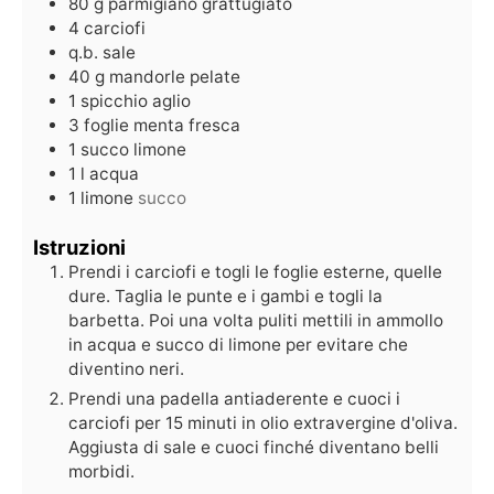
80
g
parmigiano grattugiato
4
carciofi
q.b.
sale
40
g
mandorle pelate
1
spicchio
aglio
3
foglie
menta fresca
1
succo
limone
1
l
acqua
1
limone
succo
Istruzioni
Prendi i carciofi e togli le foglie esterne, quelle
dure. Taglia le punte e i gambi e togli la
barbetta. Poi una volta puliti mettili in ammollo
in acqua e succo di limone per evitare che
diventino neri.
Prendi una padella antiaderente e cuoci i
carciofi per 15 minuti in olio extravergine d'oliva.
Aggiusta di sale e cuoci finché diventano belli
morbidi.