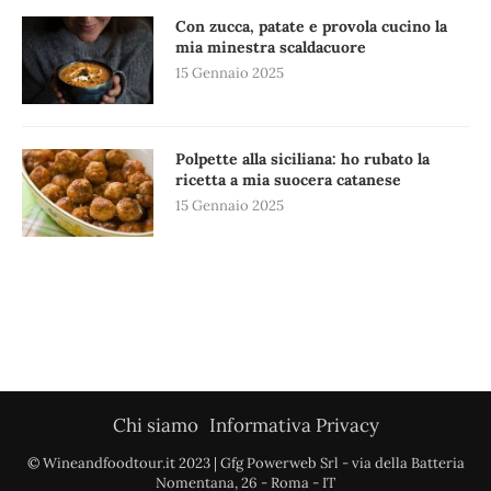
Con zucca, patate e provola cucino la
mia minestra scaldacuore
15 Gennaio 2025
Polpette alla siciliana: ho rubato la
ricetta a mia suocera catanese
15 Gennaio 2025
Chi siamo
Informativa Privacy
© Wineandfoodtour.it 2023 | Gfg Powerweb Srl - via della Batteria
Nomentana, 26 - Roma - IT