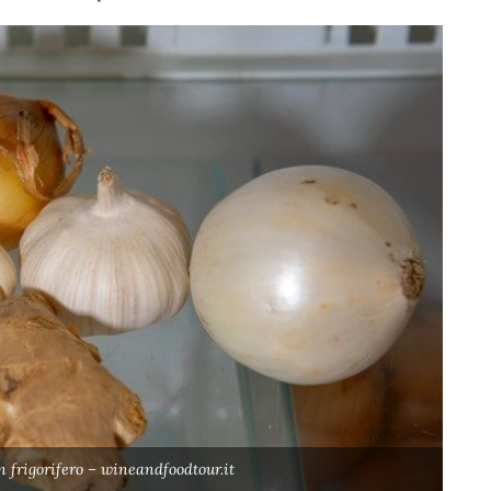
in frigorifero – wineandfoodtour.it