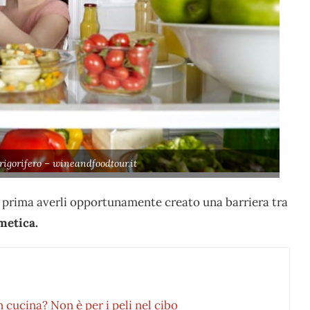
rigorifero – wineandfoodtour.it
za prima averli opportunamente creato una barriera tra
metica.
 cucina? Non è per i peli nel cibo