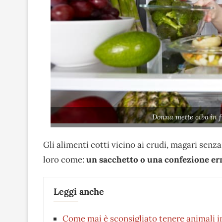
Donna mette cibo in f
Gli alimenti cotti vicino ai crudi, magari sen
loro come:
un sacchetto o una confezione er
Leggi anche
Come mai è sconsigliato tenere animali in