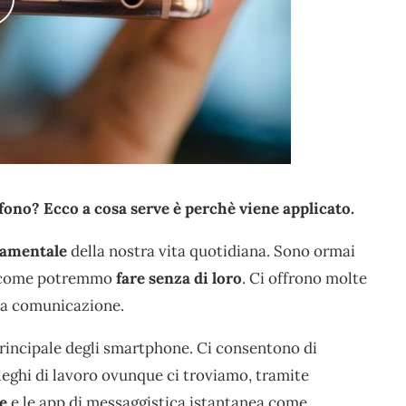
fono? Ecco a cosa serve è perchè viene applicato.
damentale
della nostra vita quotidiana. Sono ormai
re come potremmo
fare senza di loro
. Ci offrono molte
 la comunicazione.
principale degli smartphone. Ci consentono di
lleghi di lavoro ovunque ci troviamo, tramite
e
e le app di messaggistica istantanea come