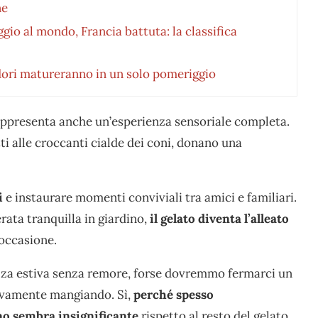
ne
gio al mondo, Francia battuta: la classifica
ori matureranno in un solo pomeriggio
rappresenta anche un’esperienza sensoriale completa.
ti alle croccanti cialde dei coni, donano una
i
e instaurare momenti conviviali tra amici e familiari.
rata tranquilla in giardino,
il gelato diventa l’alleato
 occasione.
zza estiva senza remore, forse dovremmo fermarci un
tivamente mangiando. Sì,
perché spesso
no sembra insignificante
rispetto al resto del gelato,