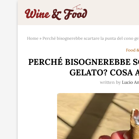
Home
»
Perché bisognerebbe scartare la punta del cono ge
Food &
PERCHÉ BISOGNEREBBE S
GELATO? COSA 
written by
Lucio A