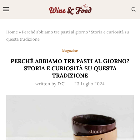
Home
»
Perché abbiamo tre pasti al giorno? Storia e curiosità su
questa tradizione
Magazine
PERCHÉ ABBIAMO TRE PASTI AL GIORNO?
STORIA E CURIOSITÀ SU QUESTA
TRADIZIONE
written by
D.C
23 Luglio 2024