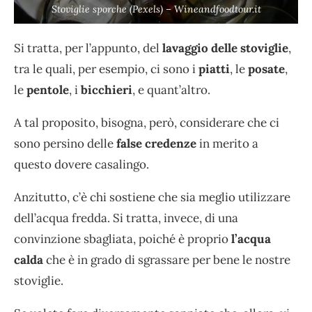
Stoviglie sporche (Pexels) – Wineandfoodtour.it
Si tratta, per l’appunto, del
lavaggio delle stoviglie
,
tra le quali, per esempio, ci sono i
piatti
, le
posate
,
le
pentole
, i
bicchieri
, e quant’altro.
A tal proposito, bisogna, però, considerare che ci
sono persino delle
false credenze
in merito a
questo dovere casalingo.
Anzitutto, c’è chi sostiene che sia meglio utilizzare
dell’acqua fredda. Si tratta, invece, di una
convinzione sbagliata, poiché è proprio
l’acqua
calda
che è in grado di sgrassare per bene le nostre
stoviglie.