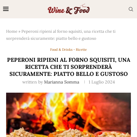
Home
»
Peperoni ripieni al forno squisiti, una ricetta che ti
sorprenderà sicuramente: piatto bello e gustoso
Food & Drinks - Ricette
PEPERONI RIPIENI AL FORNO SQUISITI, UNA
RICETTA CHE TI SORPRENDERÀ
SICURAMENTE: PIATTO BELLO E GUSTOSO
written by
Marianna Somma
1 Luglio 2024