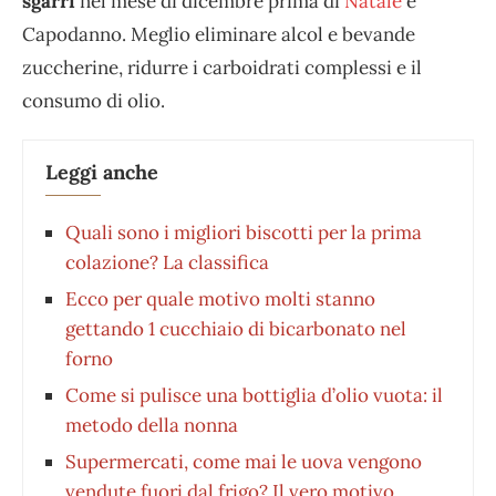
sgarri
nel mese di dicembre prima di
Natale
e
Capodanno. Meglio eliminare alcol e bevande
zuccherine, ridurre i carboidrati complessi e il
consumo di olio.
Leggi anche
Quali sono i migliori biscotti per la prima
colazione? La classifica
Ecco per quale motivo molti stanno
gettando 1 cucchiaio di bicarbonato nel
forno
Come si pulisce una bottiglia d’olio vuota: il
metodo della nonna
Supermercati, come mai le uova vengono
vendute fuori dal frigo? Il vero motivo