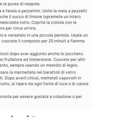
e la purea di nespole.
 e fatela a pezzettini. Unite la mela a pezzetti
nche il succo di limone (spremete un intero
escolate tutto. Coprite la ciotola con la
re per circa un'ora.
o e versatelo in una piccola pentola. Usate un
r cuocete il composto per 25 minuti a fiamma
 minuti dopo aver aggiunto anche lo zucchero.
 un frullatore ad immersione. Cuocete per altri
tanto, sempre usando un mestolo di legno.
are la marmellata nei barattoli di vetro
i. Dopo averli chiusi, metteteli capovolti in
utto, al riparo da ogni fonte di luce o di calore
pronta per essere gustata a colazione o per