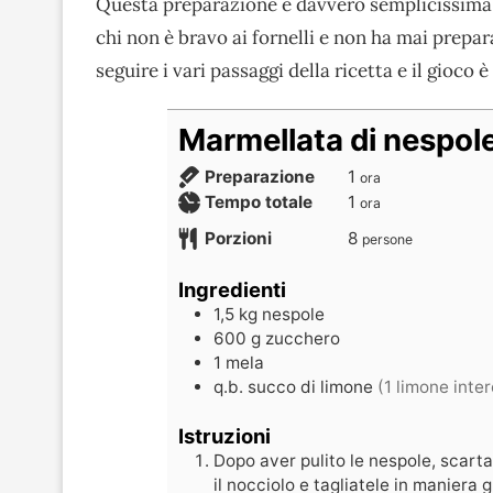
Questa preparazione è davvero semplicissima: 
chi non è bravo ai fornelli e non ha mai prepar
seguire i vari passaggi della ricetta e il gioco è
Marmellata di nespole
Preparazione
1
ora
Tempo totale
1
ora
Porzioni
8
persone
Ingredienti
1,5
kg
nespole
600
g
zucchero
1
mela
q.b.
succo di limone
(1 limone inter
Istruzioni
Dopo aver pulito le nespole, scart
il nocciolo e tagliatele in maniera 