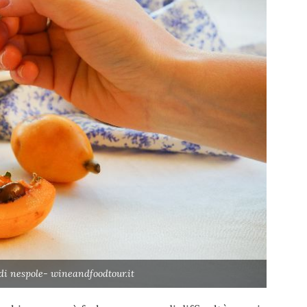
di nespole- wineandfoodtour.it