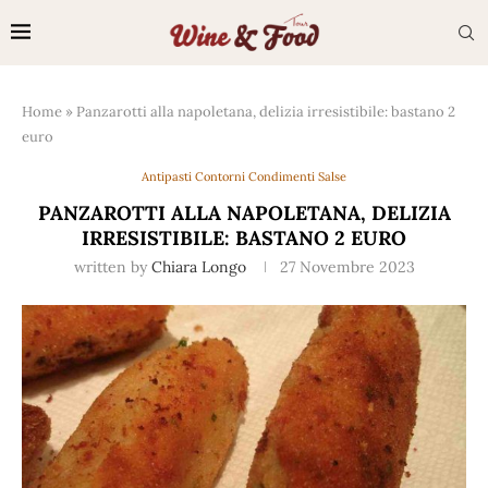
Home
»
Panzarotti alla napoletana, delizia irresistibile: bastano 2
euro
Antipasti Contorni Condimenti Salse
PANZAROTTI ALLA NAPOLETANA, DELIZIA
IRRESISTIBILE: BASTANO 2 EURO
written by
Chiara Longo
27 Novembre 2023