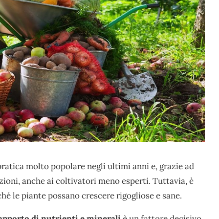
pratica molto popolare negli ultimi anni e, grazie ad
ioni, anche ai coltivatori meno esperti. Tuttavia, è
hé le piante possano crescere rigogliose e sane.
apporto di nutrienti e minerali
è un fattore decisivo