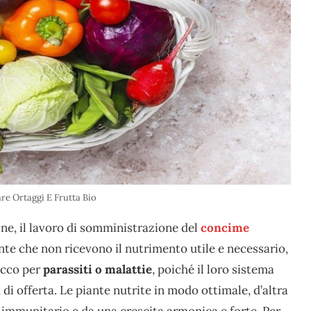
re Ortaggi E Frutta Bio
ne, il lavoro di somministrazione del
concime
nte che non ricevono il nutrimento utile e necessario,
acco per
parassiti o malattie
, poiché il loro sistema
 di offerta. Le piante nutrite in modo ottimale, d’altra
 immunitario e da una crescita armonica e forte. Per