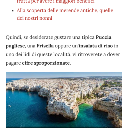
frutta per avere i maggiori benefici
Alla scoperta delle merende antiche, quelle
dei nostri nonni
Quindi, se desiderate gustare una tipica
Puccia
pugliese,
una
Frisella
oppure un’
insalata di riso
in
uno dei lidi di queste località, vi ritroverete a dover
pagare
cifre sproporzionate.