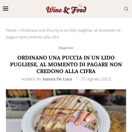
Home
»
Ordinano una Puccia in un lido pugliese, al momento di
pagare non credono alla cifra
Magazine
ORDINANO UNA PUCCIA IN UN LIDO
PUGLIESE, AL MOMENTO DI PAGARE NON
CREDONO ALLA CIFRA
written by
Aurora De Luca
25 Agosto 2023