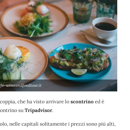
ffè-wineandfoodtour.it
coppia, che ha visto arrivare lo
scontrino
ed è
contrino su
Tripadvisor
.
o, nelle capitali solitamente i prezzi sono più alti,