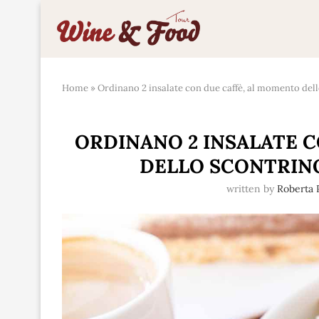
Home
»
Ordinano 2 insalate con due caffè, al momento dell
ORDINANO 2 INSALATE 
DELLO SCONTRINO
written by
Roberta 