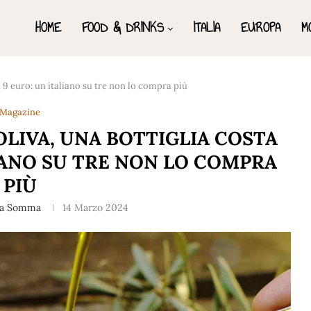
HOME
FOOD & DRINKS
ITALIA
EUROPA
M
 a 9 euro: un italiano su tre non lo compra più
Magazine
OLIVA, UNA BOTTIGLIA COSTA
LIANO SU TRE NON LO COMPRA
PIÙ
na Somma
14 Marzo 2024