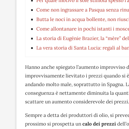
Per quale motivo il sole stimola spesso l
Come non ingrassare a Pasqua senza rinun
Butta le noci in acqua bollente, non riusc
Come allontanare in pochi istanti i moscer
La storia di Eugénie Brazier, la “mère” d
La vera storia di Santa Lucia: regali al bam
Hanno anche spiegato l’aumento improvviso dei
improvvisamente lievitato i prezzi quando si 
andando molto male, soprattutto in Spagna. La c
conseguenza è nettamente diminuita la quantità
scattare un aumento considerevole dei prezzi
Sempre a detta dei produttori di olio, si prev
prossimo si prospetta un
calo dei prezzi
dell’