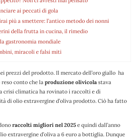
’appetito? Non ci avresti mai pensato
ciare ai peccati di gola
irai più a smettere: l’antico metodo dei nonni
ini della frutta in cucina, il rimedio
ella gastronomia mondiale
bini, miracoli e falsi miti
 prezzi del prodotto. Il mercato dell’oro giallo ha
è reso conto che la
produzione olivicola
stava
risi climatica ha rovinato i raccolti e di
 di olio extravergine d’oliva prodotto. Ciò ha fatto
.
edono
raccolti migliori nel 2025
e quindi dall’anno
olio extravergine d’oliva a 6 euro a bottiglia. Dunque