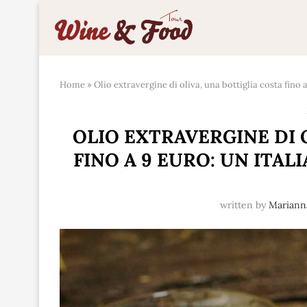
Home
»
Olio extravergine di oliva, una bottiglia costa fino
OLIO EXTRAVERGINE DI 
FINO A 9 EURO: UN ITA
written by
Marian