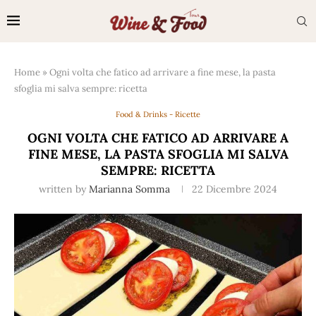
Home
»
Ogni volta che fatico ad arrivare a fine mese, la pasta
sfoglia mi salva sempre: ricetta
Food & Drinks - Ricette
OGNI VOLTA CHE FATICO AD ARRIVARE A
FINE MESE, LA PASTA SFOGLIA MI SALVA
SEMPRE: RICETTA
written by
Marianna Somma
22 Dicembre 2024