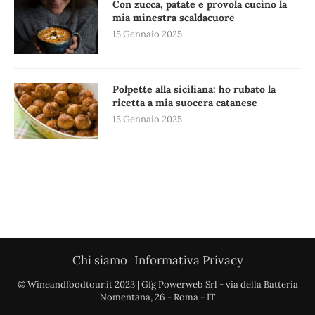
Con zucca, patate e provola cucino la
mia minestra scaldacuore
15 Gennaio 2025
Polpette alla siciliana: ho rubato la
ricetta a mia suocera catanese
15 Gennaio 2025
Chi siamo
Informativa Privacy
© Wineandfoodtour.it 2023 | Gfg Powerweb Srl - via della Batteria
Nomentana, 26 - Roma - IT