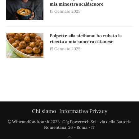
mia minestra scaldacuore
15 Gennaio 2025
Polpette alla siciliana: ho rubato la
ricetta a mia suocera catanese
15 Gennaio 2025
Chi siamo
Informativa Privacy
© Wineandfoodtour.it 2023 | Gfg Powerweb Srl - via della Batteria
Nomentana, 26 - Roma - IT