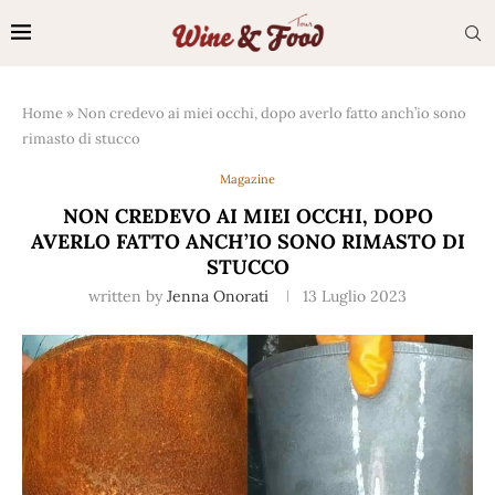
Home
»
Non credevo ai miei occhi, dopo averlo fatto anch’io sono
rimasto di stucco
Magazine
NON CREDEVO AI MIEI OCCHI, DOPO
AVERLO FATTO ANCH’IO SONO RIMASTO DI
STUCCO
written by
Jenna Onorati
13 Luglio 2023