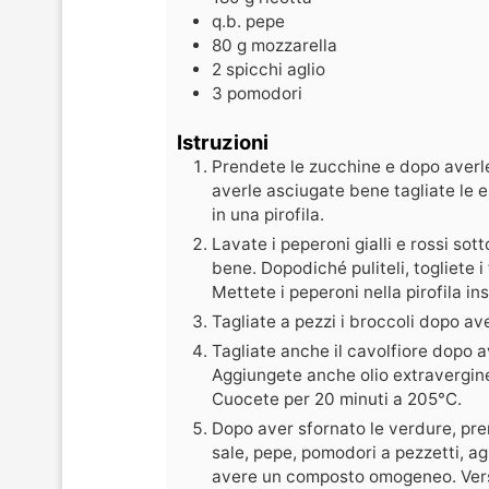
q.b.
pepe
80
g
mozzarella
2
spicchi
aglio
3
pomodori
Istruzioni
Prendete le zucchine e dopo averle
averle asciugate bene tagliate le e
in una pirofila.
Lavate i peperoni gialli e rossi sot
bene. Dopodiché puliteli, togliete i f
Mettete i peperoni nella pirofila in
Tagliate a pezzi i broccoli dopo aver
Tagliate anche il cavolfiore dopo av
Aggiungete anche olio extravergine 
Cuocete per 20 minuti a 205°C.
Dopo aver sfornato le verdure, pre
sale, pepe, pomodori a pezzetti, ag
avere un composto omogeneo. Versa