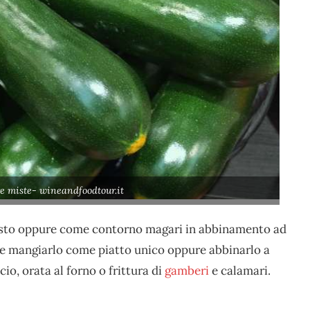
e miste- wineandfoodtour.it
asto oppure come contorno magari in abbinamento ad
he mangiarlo come piatto unico oppure abbinarlo a
o, orata al forno o frittura di
gamberi
e calamari.