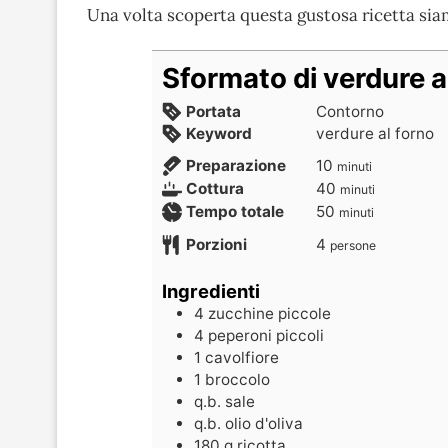
Una volta scoperta questa gustosa ricetta siam
Sformato di verdure a
Portata
Contorno
Keyword
verdure al forno
Preparazione
10
minuti
Cottura
40
minuti
Tempo totale
50
minuti
Porzioni
4
persone
Ingredienti
4
zucchine piccole
4
peperoni piccoli
1
cavolfiore
1
broccolo
q.b.
sale
q.b.
olio d'oliva
180
g
ricotta