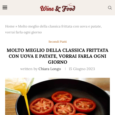
Home
»
Molto meglio della classica frittata con uova e patate,
vorrai farla ogni giorno
Secondi Piatti
MOLTO MEGLIO DELLA CLASSICA FRITTATA
CON UOVA E PATATE, VORRAI FARLA OGNI
GIORNO
written by
Chiara Longo
15 Giugno 2023