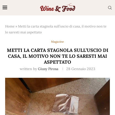
Home
»
Metti la carta stagnola sull’uscio di casa, il motivo non te
lo saresti mai aspettato
Magazine
METTI LA CARTA STAGNOLA SULL’USCIO DI
CASA, IL MOTIVO NON TE LO SARESTI MAI
ASPETTATO
written by
Giusy Pirosa
28 Gennaio 2023