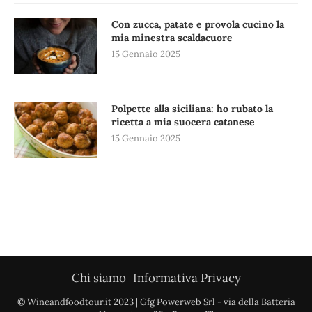
Con zucca, patate e provola cucino la
mia minestra scaldacuore
15 Gennaio 2025
Polpette alla siciliana: ho rubato la
ricetta a mia suocera catanese
15 Gennaio 2025
Chi siamo
Informativa Privacy
© Wineandfoodtour.it 2023 | Gfg Powerweb Srl - via della Batteria