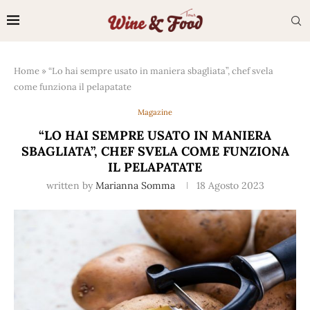
Home
»
“Lo hai sempre usato in maniera sbagliata”, chef svela
come funziona il pelapatate
Magazine
“LO HAI SEMPRE USATO IN MANIERA
SBAGLIATA”, CHEF SVELA COME FUNZIONA
IL PELAPATATE
written by
Marianna Somma
18 Agosto 2023